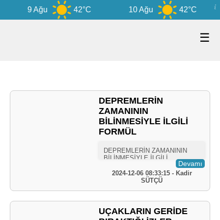
9 Ağu
42°C
10 Ağu
42°C
☰
DEPREMLERİN
ZAMANININ
BİLİNMESİYLE İLGİLİ
FORMÜL
Devamı
2024-12-06 08:33:15 - Kadir
SÜTÇÜ
UÇAKLARIN GERİDE