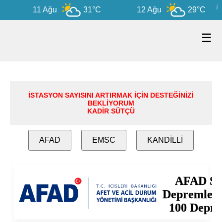
11 Ağu
31°C
12 Ağu
29°C
☰
İSTASYON SAYISINI ARTIRMAK İÇİN DESTEĞİNİZİ
BEKLİYORUM
KADİR SÜTÇÜ
AFAD
EMSC
KANDİLLİ