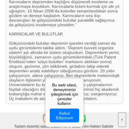
Karıncaların depremden kaçtığını düşünerek inceleme ve
araştırmaya koyuldum. Karıncalarla koloni kurmak için altı yıl
uğraştım, 16 Nisan 2006’da koloniler tamamlandıktan sonra
gözlem ve deneye başladım. Karıncaların sıra dışı
davranışları ile gökyüzündeki bulutlar paralellik sağlayınca
da gökyüzünü incelemeye yöneldim.“
KARINCALAR VE BULUTLAR
Gökyüzündeki bulutlar depremin işaretini verdiği zaman da
uydu görüntülerini takibe aldım. ‘Deprem kuvveti organize
sistemi’ adı altında bir sistem oluşturdum. Depremlerin yerini,
büyüklüğünü, zamanını uydu görüntülerindeki (Türk Patent
Enstitüsü’nden ‘sütçü bulutları’ markasını aldıktan sonra)
oluşum, gezinme, yön istikâmeti, girdabını takip ederek
depremleri analiz edebiliyor olduğumuzu gördüm. 20 yıldır
çalışıyorum, ailece çalışıyoruz. Ben depremlerle meteorolojik
olayların ilişkisinin yüzde yüz olduğuna inanıyorum.
Üniversitelerin bu konudaki disiplinlerarası çalışmalarının
Bu web sitesi,
faydalı olacağını düşünüyorum. Biz bilgilerimizi hiç akademik
deneyiminizi
kıskançlığa mahal vermeksizin paylaşıyoruz, esirgemiyoruz.
iyileştirmek için
Üç makalemi de akademik toplantılarda anlattım.
çerezler
kullanır.
Kabul
Ediyorum
↑
Toplam ziyaretçi sayısı: 1.150.743
©
2026
Tüm Hakları Saklıdır