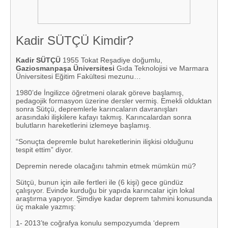
Kadir SÜTÇÜ Kimdir?
Kadir SÜTÇÜ
1955 Tokat Reşadiye doğumlu,
Gaziosmanpaşa Üniversitesi
Gıda Teknolojisi ve Marmara
Üniversitesi Eğitim Fakültesi mezunu…
1980’de İngilizce öğretmeni olarak göreve başlamış,
pedagojik formasyon üzerine dersler vermiş. Emekli olduktan
sonra Sütçü, depremlerle karıncaların davranışları
arasındaki ilişkilere kafayı takmış. Karıncalardan sonra
bulutların hareketlerini izlemeye başlamış.
“Sonuçta depremle bulut hareketlerinin ilişkisi olduğunu
tespit ettim” diyor.
Depremin nerede olacağını tahmin etmek mümkün mü?
Sütçü, bunun için aile fertleri ile (6 kişi) gece gündüz
çalışıyor. Evinde kurduğu bir yapıda karıncalar için lokal
araştırma yapıyor. Şimdiye kadar deprem tahmini konusunda
üç makale yazmış:
1- 2013’te coğrafya konulu sempozyumda ‘deprem