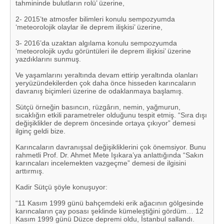
tahmininde bulutların rolü’ üzerine,
2- 2015’te atmosfer bilimleri konulu sempozyumda
‘meteorolojik olaylar ile deprem ilişkisi’ üzerine,
3- 2016’da uzaktan algılama konulu sempozyumda
‘meteorolojik uydu görüntüleri ile deprem ilişkisi’ üzerine
yazdıklarını sunmuş.
Ve yaşamlarını yeraltında devam ettirip yeraltında olanları
yeryüzündekilerden çok daha önce hisseden karıncaların
davranış biçimleri üzerine de odaklanmaya başlamış.
Sütçü örneğin basıncın, rüzgârın, nemin, yağmurun,
sıcaklığın etkili parametreler olduğunu tespit etmiş. “Sıra dışı
değişiklikler de deprem öncesinde ortaya çıkıyor” demesi
ilginç geldi bize.
Karıncaların davranışsal değişikliklerini çok önemsiyor. Bunu
rahmetli Prof. Dr. Ahmet Mete Işıkara’ya anlattığında “Sakın
karıncaları incelemekten vazgeçme” demesi de ilgisini
arttırmış.
Kadir Sütçü şöyle konuşuyor:
“11 Kasım 1999 günü bahçemdeki erik ağacının gölgesinde
karıncaların çay posası şeklinde kümeleştiğini gördüm… 12
Kasım 1999 günü Düzce depremi oldu, İstanbul sallandı.