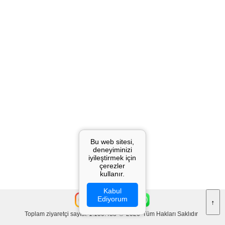
Bu web sitesi,
deneyiminizi
iyileştirmek için
çerezler
kullanır.
Kabul
Ediyorum
↑
Toplam ziyaretçi sayısı: 1.150.438
©
2026
Tüm Hakları Saklıdır