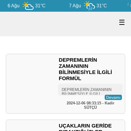
6 Ağu
31°C
7 Ağu
31°C
8
☰
DEPREMLERİN
ZAMANININ
BİLİNMESİYLE İLGİLİ
FORMÜL
Devamı
2024-12-06 08:33:15 - Kadir
SÜTÇÜ
UÇAKLARIN GERİDE