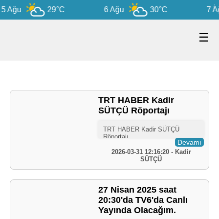
5 Ağu
29°C
6 Ağu
30°C
7 A
☰
TRT HABER Kadir
SÜTÇÜ Röportajı
Devamı
2026-03-31 12:16:20 - Kadir
SÜTÇÜ
27 Nisan 2025 saat
20:30'da TV6'da Canlı
Yayında Olacağım.