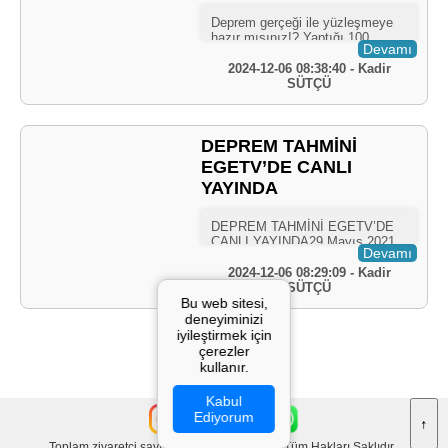
Devamı
2024-12-06 08:38:40 - Kadir
SÜTÇÜ
DEPREM TAHMİNİ
EGETV’DE CANLI
YAYINDA
Devamı
2024-12-06 08:29:09 - Kadir
SÜTÇÜ
Bu web sitesi,
deneyiminizi
iyileştirmek için
1
çerezler
kullanır.
Kabul
Ediyorum
↑
Toplam ziyaretçi sayısı: 1.150.343
©
2026
Tüm Hakları Saklıdır