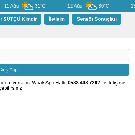
11 Ağu
31°C
12 Ağu
30°C
13 
ir SÜTÇÜ Kimdir
İletişim
Sensör Sonuçları
göremiyorsanız WhatsApp Hattı:
0538 448 7292
ile iletişime
ebilirsiniz