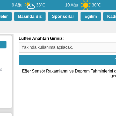
9 Ağu
33°C
10 Ağu
30°C
leler
Basında Biz
Sponsorlar
Eğitim
Kad
Lütfen Anahtarı Giriniz:
ör
Eğer Sensör Rakamlarını ve Deprem Tahminlerini 
geç
m.