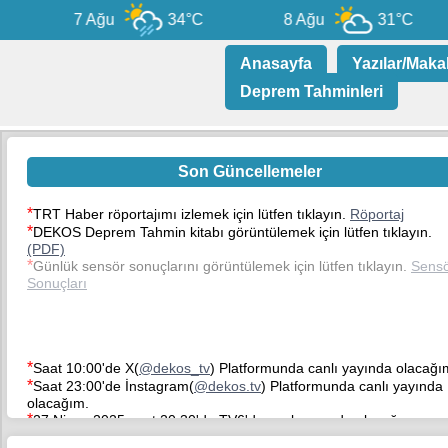
7 Ağu
34°C
8 Ağu
31°C
Anasayfa
Yazılar/Maka
Deprem Tahminleri
Son Güncellemeler
*
TRT Haber röportajımı izlemek için lütfen tıklayın.
Röportaj
*
DEKOS Deprem Tahmin kitabı görüntülemek için lütfen tıklayın.
(PDF)
*
Günlük sensör sonuçlarını görüntülemek için lütfen tıklayın.
Sens
Sonuçları
*
Saat 10:00'de X(
@dekos_tv
) Platformunda canlı yayında olacağı
*
Saat 23:00'de İnstagram(
@dekos.tv
) Platformunda canlı yayında
olacağım.
*
27 Nisan 2025 saat 20:30'da TV6'da canlı yayında olacağım.