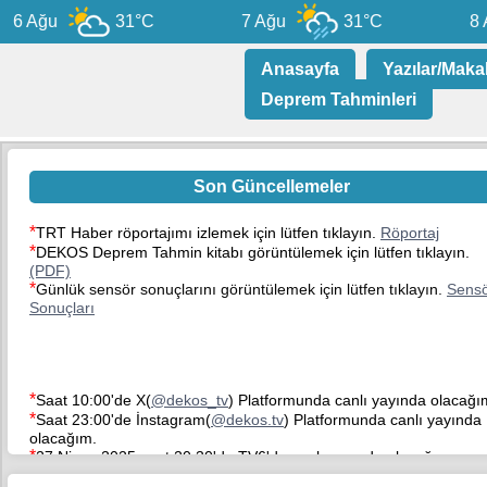
6 Ağu
31°C
7 Ağu
31°C
8 A
Anasayfa
Yazılar/Maka
Deprem Tahminleri
Son Güncellemeler
*
TRT Haber röportajımı izlemek için lütfen tıklayın.
Röportaj
*
DEKOS Deprem Tahmin kitabı görüntülemek için lütfen tıklayın.
(PDF)
*
Günlük sensör sonuçlarını görüntülemek için lütfen tıklayın.
Sens
Sonuçları
*
Saat 10:00'de X(
@dekos_tv
) Platformunda canlı yayında olacağı
*
Saat 23:00'de İnstagram(
@dekos.tv
) Platformunda canlı yayında
olacağım.
*
27 Nisan 2025 saat 20:30'da TV6'da canlı yayında olacağım.