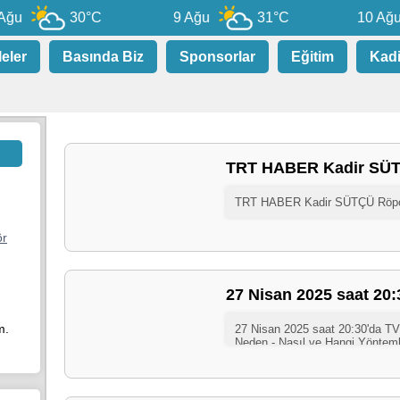
ğu
30°C
9 Ağu
31°C
10 Ağu
leler
Basında Biz
Sponsorlar
Eğitim
Kad
TRT HABER Kadir SÜT
ör
27 Nisan 2025 saat 20:
m.