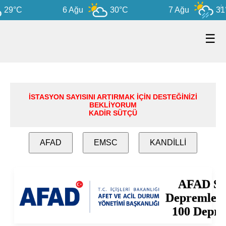
29°C
6 Ağu
30°C
7 Ağu
31°
☰
İSTASYON SAYISINI ARTIRMAK İÇİN DESTEĞİNİZİ
BEKLİYORUM
KADİR SÜTÇÜ
AFAD
EMSC
KANDİLLİ