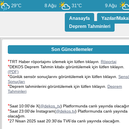
29°C
8 Ağu
31°C
9 Ağu
3
Anasayfa
Yazılar/Maka
Deprem Tahminleri
Son Güncellemeler
*
TRT Haber röportajımı izlemek için lütfen tıklayın.
Röportaj
*
DEKOS Deprem Tahmin kitabı görüntülemek için lütfen tıklayın.
(PDF)
*
Günlük sensör sonuçlarını görüntülemek için lütfen tıklayın.
Sens
Sonuçları
*
Deprem tahminlerini görüntülemek için lütfen tıklayın.
Deprem
Tahminleri
*
Deprem tahmin formülü geliştirildi. Depremsiz hava durumu
sunulamaz!
*
Saat 10:00'de X(
@dekos_tv
) Platformunda canlı yayında olacağı
*
Saat 23:00'de İnstagram(
@dekos.tv
) Platformunda canlı yayında
olacağım.
*
27 Nisan 2025 saat 20:30'da TV6'da canlı yayında olacağım.