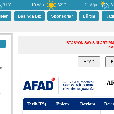
1°C
10 Ağu
32°C
11 Ağu
31°C
leler
Basında Biz
Sponsorlar
Eğitim
Kad
İSTASYON SAYISINI ARTIR
KA
AFAD
E
ör
m.