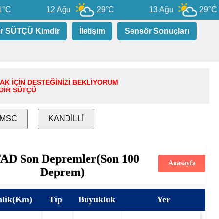
12 Ağu
29°C
13 Ağu
29°C
ir SÜTÇÜ Kimdir
İletişim
Sensör Sonuçları
MAK İÇİN DESTEĞİNİZİ BEKLİYORUM
DİR SÜTÇÜ
MSC
KANDİLLİ